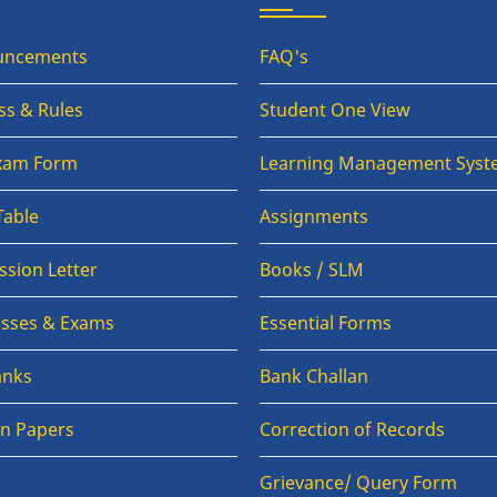
uncements
FAQ's
ss & Rules
Student One View
Exam Form
Learning Management Syst
Table
Assignments
sion Letter
Books / SLM
lasses & Exams
Essential Forms
anks
Bank Challan
on Papers
Correction of Records
Grievance/ Query Form