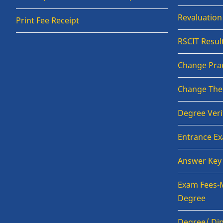
Revaluatio
Print Fee Receipt
RSCIT Resul
Change Prac
Change The
Degree Veri
Entrance E
Answer Key
Exam Fees-
Degree
Degree/ Dip